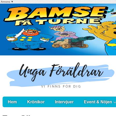
Annons ▼
Hem
Krönikor
Intervjuer
Event & Nöjen