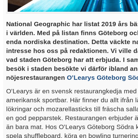
National Geographic har listat 2019 års b
i världen. Med på listan finns Göteborg o
enda nordiska destination. Detta väckte nat
intresse hos oss på redaktionen. Vi ville 
vad staden Göteborg har att erbjuda.
I sa
besök i staden besökte vi därför ibland a
nöjesrestaurangen
O’Learys Göteborg Sö
O’Learys är en svensk restaurangkedja med
amerikansk sportbar. Här finner du allt ifrån
lökringar och mozarellasticks till fräscha sall
en god pepparstek. Restaurangen erbjuder 
än bara mat. Hos O’Learys Göteborg Södra 
spela shuffleboard, köra en bowling turneri