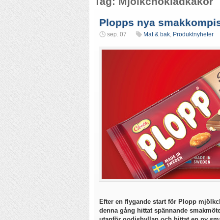
Tag: Mjölkchokladkakor
Plopps nya smakkompisa
sep. 07
Mat & bak
,
Produktnyheter
Efter en flygande start för Plopp mjölk
denna gång hittat spännande smakmöten 
utanför godishyllan och hittat en ny s