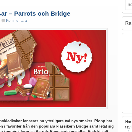
r – Parrots och Bridge
Kommentara
Ra
chokladkakor lanseras nu ytterligare två nya smaker. Plopp har
Har 
i favoriter från den populära klassikern Bridge samt letat sig
täv
makkompis i form av Parrots Kanderade mandlar. Perfekta att