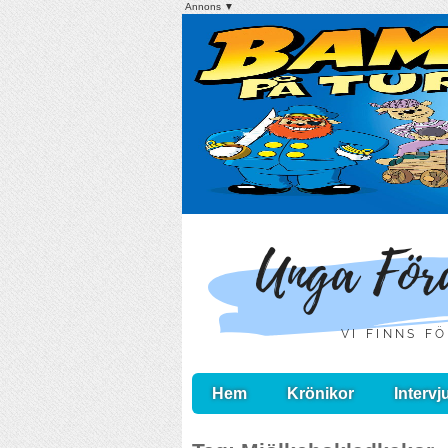
Annons ▼
Hem
Krönikor
Intervj