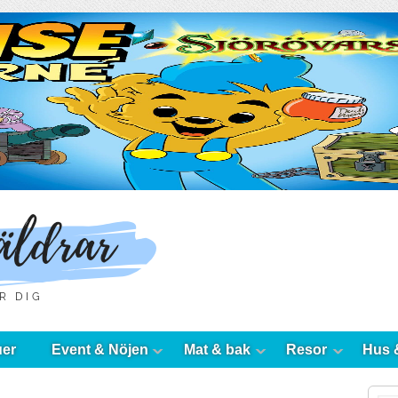
uer
Event & Nöjen
Mat & bak
Resor
Hus 