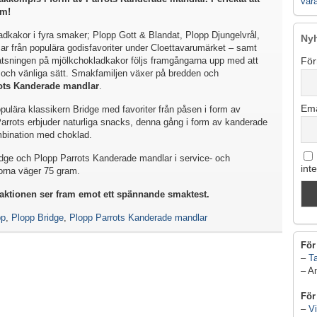
vår
om!
dkakor i fyra smaker; Plopp Gott & Blandat, Plopp Djungelvrål,
Ny
 från populära godisfavoriter under Cloettavarumärket – samt
atsningen på mjölkchokladkakor följs framgångarna upp med att
För
 och vänliga sätt. Smakfamiljen växer på bredden och
ots Kanderade mandlar
.
Ema
pulära klassikern Bridge med favoriter från påsen i form av
 Parrots erbjuder naturliga snacks, denna gång i form av kanderade
mbination med choklad.
idge och Plopp Parrots Kanderade mandlar i service- och
int
orna väger 75 gram.
redaktionen ser fram emot ett spännande smaktest.
pp
,
Plopp Bridge
,
Plopp Parrots Kanderade mandlar
För
–
Ta
– A
För
–
Vi