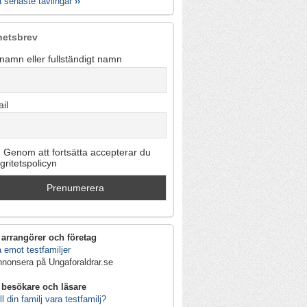
a senaste tävlingar
››
hetsbrev
namn eller fullständigt namn
il
Genom att fortsätta accepterar du
egritetspolicyn
 arrangörer och företag
 emot testfamiljer
nnonsera på Ungaforaldrar.se
 besökare och läsare
ll din familj vara testfamilj?