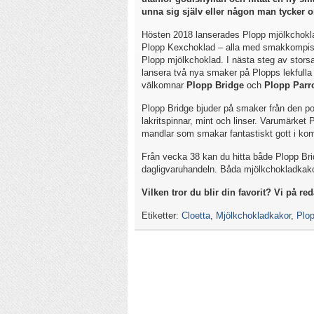
unna sig själv eller någon man tycker 
Hösten 2018 lanserades Plopp mjölkchokla
Plopp Kexchoklad – alla med smakkompisar
Plopp mjölkchoklad. I nästa steg av stors
lansera två nya smaker på Plopps lekfulla
välkomnar
Plopp Bridge
och
Plopp Parr
Plopp Bridge bjuder på smaker från den po
lakritspinnar, mint och linser. Varumärket
mandlar som smakar fantastiskt gott i ko
Från vecka 38 kan du hitta både Plopp Br
dagligvaruhandeln. Båda mjölkchokladkak
Vilken tror du blir din favorit? Vi på 
Etiketter:
Cloetta
,
Mjölkchokladkakor
,
Plo