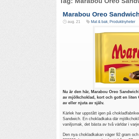
Tag: Marabou Oreo Sand
Marabou Oreo Sandwich 
aug. 21
Mat & bak
,
Produktnyheter
Nu är den här, Marabou Oreo Sandwich
av mjölkchoklad, kort och gott en liten 
av eller njuta av själv.
Kärlek har uppstått igen på chokladfabrike
Sandwich. En chokladkaka där mjölkchokl
vaniljsmak, det bästa av två världar i varje
Den nya chokladkakan väger 92 gram och d