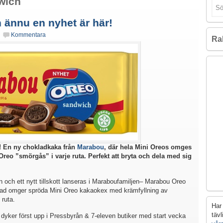
wich
ännu en nyhet är här!
Kommentara
Ra
! En ny chokladkaka från
Marabou
, där hela Mini Oreos omges
Oreo ”smörgås” i varje ruta. Perfekt att bryta och dela med sig
n och ett nytt tillskott lanseras i Maraboufamiljen– Marabou Oreo
ad omger spröda Mini Oreo kakaokex med krämfyllning av
 ruta.
Har 
täv
yker först upp i Pressbyrån & 7-eleven butiker med start vecka