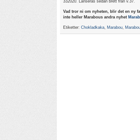
332020. Lanseras sedan brett från v.37.
Vad tror ni om nyheten, blir det en ny f
inte heller Marabous andra nyhet
Marab
Etiketter:
Chokladkaka
,
Marabou
,
Marabou