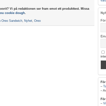
vår
avorit? Vi på redaktionen ser fram emot ett produkttest. Missa
Ny
ou cookie dough
.
För
 Oreo Sandwich
,
Nyhet
,
Oreo
Ema
int
För
–
Ta
– A
För
–
Vi