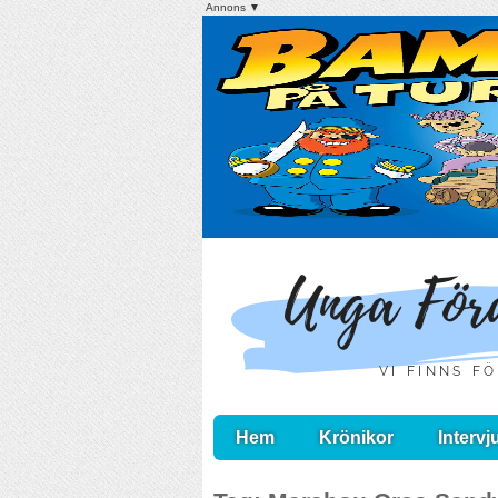
Annons ▼
Hem
Krönikor
Intervj