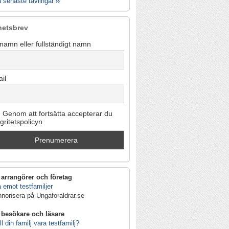
a senaste tävlingar
››
hetsbrev
namn eller fullständigt namn
il
Genom att fortsätta accepterar du
egritetspolicyn
 arrangörer och företag
 emot testfamiljer
nnonsera på Ungaforaldrar.se
 besökare och läsare
ll din familj vara testfamilj?