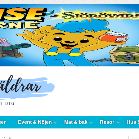
uer
Event & Nöjen
Mat & bak
Resor
Hus 