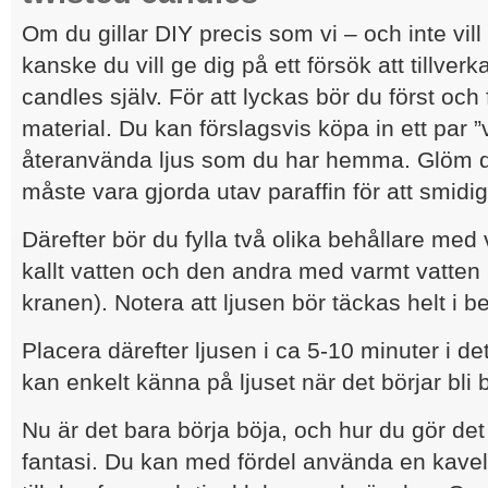
Om du gillar DIY precis som vi – och inte vill
kanske du vill ge dig på ett försök att tillverk
candles själv. För att lyckas bör du först och f
material. Du kan förslagsvis köpa in ett par ”v
återanvända ljus som du har hemma. Glöm do
måste vara gjorda utav paraffin för att smidi
Därefter bör du fylla två olika behållare me
kallt vatten och den andra med varmt vatten (
kranen). Notera att ljusen bör täckas helt i b
Placera därefter ljusen i ca 5-10 minuter i d
kan enkelt känna på ljuset när det börjar bli b
Nu är det bara börja böja, och hur du gör det ä
fantasi. Du kan med fördel använda en kavel f