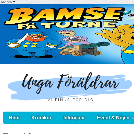
Annons ▼
Hem
Krönikor
Intervjuer
Event & Nöjen