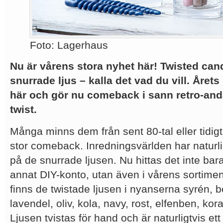
Foto: Lagerhaus
Nu är vårens stora nyhet här! Twisted cand
snurrade ljus – kalla det vad du vill. Årets
här och gör nu comeback i sann retro-a
twist.
Många minns dem från sent 80-tal eller tidigt
stor comeback. Inredningsvärlden har naturligt
på de snurrade ljusen. Nu hittas det inte bar
annat DIY-konto, utan även i vårens sortime
finns de twistade ljusen i nyanserna syrén, b
lavendel, oliv, kola, navy, rost, elfenben, kora
Ljusen tvistas för hand och är naturligtvis ett 