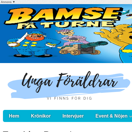
Annons ▼
Hem
Krönikor
Intervjuer
Event & Nöjen