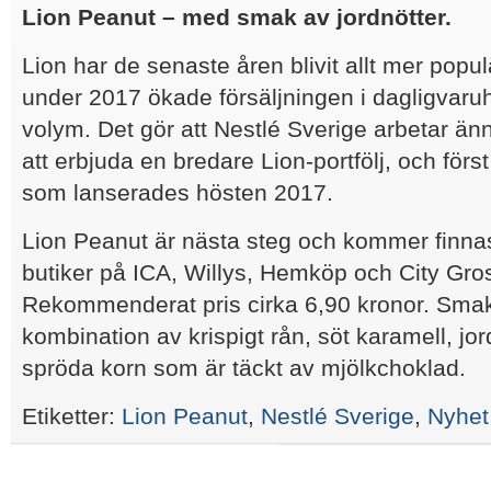
Lion Peanut – med smak av jordnötter.
Lion har de senaste åren blivit allt mer popul
under 2017 ökade försäljningen i dagligvar
volym. Det gör att Nestlé Sverige arbetar ä
att erbjuda en bredare Lion-portfölj, och förs
som lanserades hösten 2017.
Lion Peanut är nästa steg och kommer finnas
butiker på ICA, Willys, Hemköp och City Gro
Rekommenderat pris cirka 6,90 kronor. Sma
kombination av krispigt rån, söt karamell, j
spröda korn som är täckt av mjölkchoklad.
Etiketter:
Lion Peanut
,
Nestlé Sverige
,
Nyhet