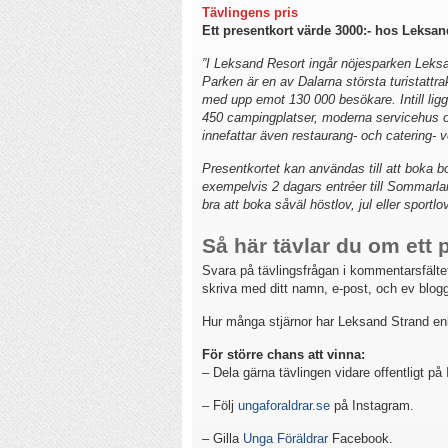
Tävlingens pris
Ett presentkort värde 3000:- hos Leksan
”I Leksand Resort ingår nöjesparken Leksa
Parken är en av Dalarna största turistattra
med upp emot 130 000 besökare. Intill li
450 campingplatser, moderna servicehus o
innefattar även restaurang- och catering- v
Presentkortet kan användas till att boka 
exempelvis 2 dagars entréer till Sommarla
bra att boka såväl höstlov, jul eller sportl
Så här tävlar du om ett
Svara på tävlingsfrågan i kommentarsfältet
skriva med ditt namn, e-post, och ev blog
Hur många stjärnor har Leksand Strand enl
För större chans att vinna:
– Dela gärna tävlingen vidare offentligt p
– Följ
ungaforaldrar.se
på Instagram.
– Gilla
Unga Föräldrar
Facebook.