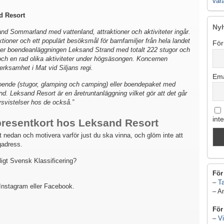
vår
d Resort
Ny
nd Sommarland med vattenland, attraktioner och aktiviteter ingår.
ktioner och ett populärt besöksmål för barnfamiljer från hela landet
För
gger boendeanläggningen Leksand Strand med totalt 222 stugor och
ch en rad olika aktiviteter under högsäsongen. Koncernen
erksamhet i Mat vid Siljans regi.
Ema
boende (stugor, glamping och camping) eller boendepaket med
nd. Leksand Resort är en
åretruntanläggning vilket gör att det går
ovsvistelser hos de också.”
int
 presentkort hos Leksand Resort
 nedan och motivera varför just du ska vinna, och glöm inte att
gadress.
igt Svensk Klassificering?
För
–
Ta
å Instagram eller Facebook.
– A
För
–
Vi