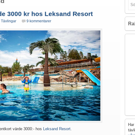
nd
rde 3000 kr hos Leksand Resort
,
Tävlingar
9 kommentarer
Ra
Har 
sentkort värde 3000:- hos
Leksand Resort
.
täv