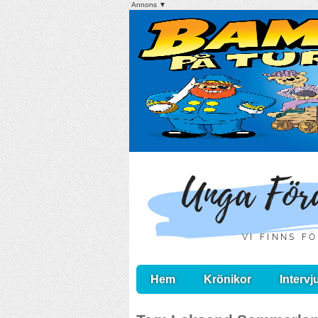
Annons ▼
Hem
Krönikor
Intervj