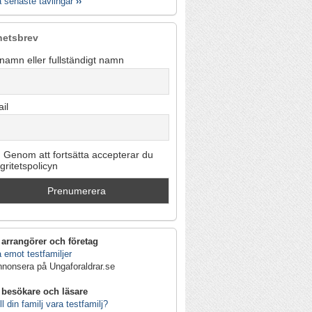
a senaste tävlingar
››
hetsbrev
namn eller fullständigt namn
il
Genom att fortsätta accepterar du
egritetspolicyn
 arrangörer och företag
 emot testfamiljer
nnonsera på Ungaforaldrar.se
 besökare och läsare
ll din familj vara testfamilj?