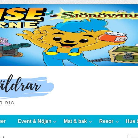
uer
Event & Nöjen
Mat & bak
Resor
Hus 