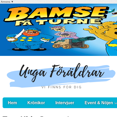
Annons ▼
Hem
Krönikor
Intervjuer
Event & Nöjen