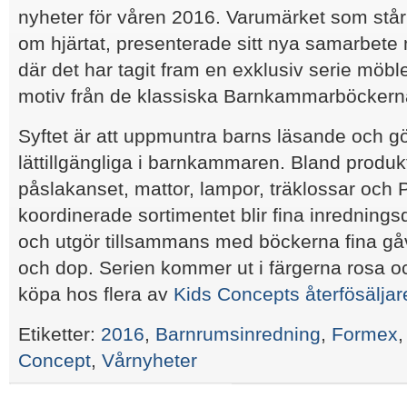
nyheter för våren 2016. Varumärket som står
om hjärtat, presenterade sitt nya samarbete
där det har tagit fram en exklusiv serie möb
motiv från de klassiska Barnkammarböckern
Syftet är att uppmuntra barns läsande och g
lättillgängliga i barnkammaren. Bland produk
påslakanset, mattor, lampor, träklossar och P
koordinerade sortimentet blir fina inrednings
och utgör tillsammans med böckerna fina gåv
och dop. Serien kommer ut i färgerna rosa oc
köpa hos flera av
Kids Concepts återfösäljar
Etiketter:
2016
,
Barnrumsinredning
,
Formex
Concept
,
Vårnyheter