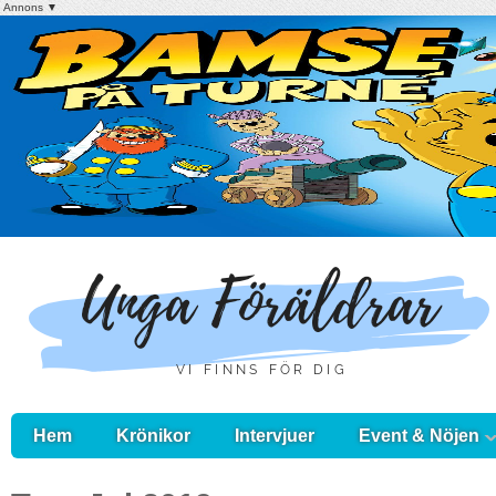
Annons ▼
Hem
Krönikor
Intervjuer
Event & Nöjen