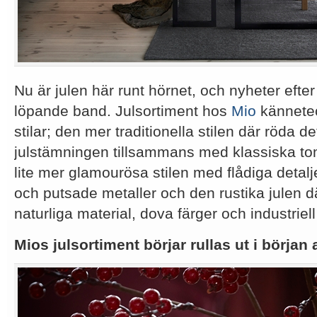
Nu är julen här runt hörnet, och nyheter efte
löpande band. Julsortiment hos
Mio
kännetec
stilar; den mer traditionella stilen där röda de
julstämningen tillsammans med klassiska tomt
lite mer glamourösa stilen med flådiga detalj
och putsade metaller och den rustika julen d
naturliga material, dova färger och industriel
Mios julsortiment börjar rullas ut i början 