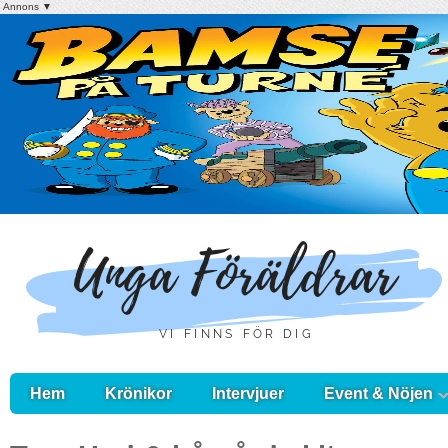
Annons ▼
Hem
Krönikor
Intervjuer
Event & Nöjen