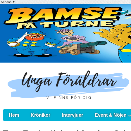
Annons ▼
Hem
Krönikor
Intervjuer
Event & Nöjen