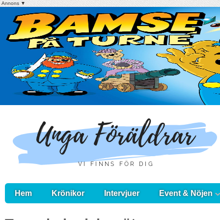
Annons ▼
Hem
Krönikor
Intervjuer
Event & Nöjen