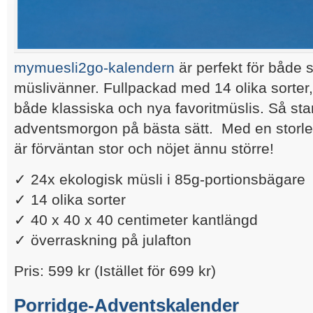
mymuesli2go-kalendern
är perfekt för både 
müslivänner. Fullpackad med 14 olika sorter
både klassiska och nya favoritmüslis. Så star
adventsmorgon på bästa sätt. Med en storle
är förväntan stor och nöjet ännu större!
✓ 24x ekologisk müsli i 85g-portionsbägare
✓ 14 olika sorter
✓ 40 x 40 x 40 centimeter kantlängd
✓ överraskning på julafton
Pris:
599 kr
(Istället för
699 kr
)
Porridge-Adventskalender