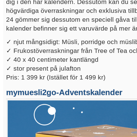
dig i den här kalendern. Dessutom kan du s
högvärdiga överraskningar och exklusiva til
24 gömmer sig dessutom en speciell gåva till 
kalender befinner sig ett varuvärde på mer ä
✓ njut mångsidigt: Müsli, porridge och müsli
✓ Frukostöverraskningar från Tree of Tea o
✓ 40 x 40 centimeter kantlängd
✓ stor present på julafton
Pris:
1 399 kr
(Istället för
1 499 kr
)
mymuesli2go-Adventskalender