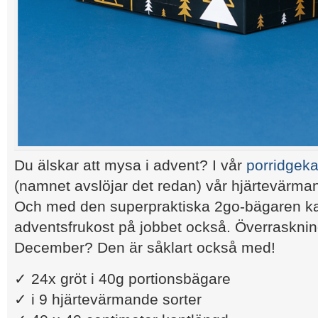
Du älskar att mysa i advent? I vår
porridgek
(namnet avslöjar det redan) vår hjärtevärma
Och med den superpraktiska 2go-bägaren ka
adventsfrukost på jobbet också. Överraskning
December? Den är såklart också med!
✓ 24x gröt i 40g portionsbägare
✓ i 9 hjärtevärmande sorter