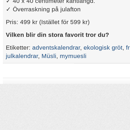
✓ 40 x 40 centimeter kantlängd.
✓ Överraskning på julafton
Pris: 499 kr (Istället för 599 kr)
Vilken blir din stora favorit tror du?
Etiketter:
adventskalendrar
,
ekologisk gröt
,
f
julkalendrar
,
Müsli
,
mymuesli