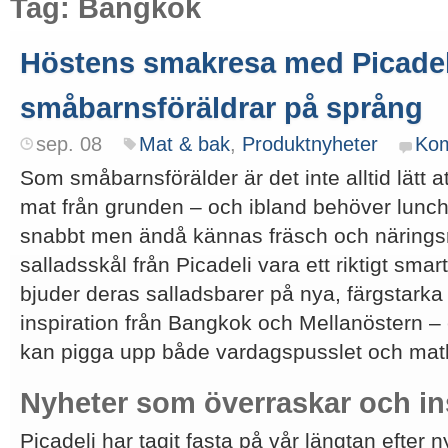
Tag: Bangkok
Höstens smakresa med Picadeli
småbarnsföräldrar på språng
sep. 08
Mat & bak
,
Produktnyheter
Ko
Som småbarnsförälder är det inte alltid lätt a
mat från grunden – och ibland behöver lunc
snabbt men ändå kännas fräsch och näringsri
salladsskål från Picadeli vara ett riktigt smart 
bjuder deras salladsbarer på nya, färgstar
inspiration från Bangkok och Mellanöstern 
kan pigga upp både vardagspusslet och mat
Nyheter som överraskar och in
Picadeli har tagit fasta på vår längtan efter