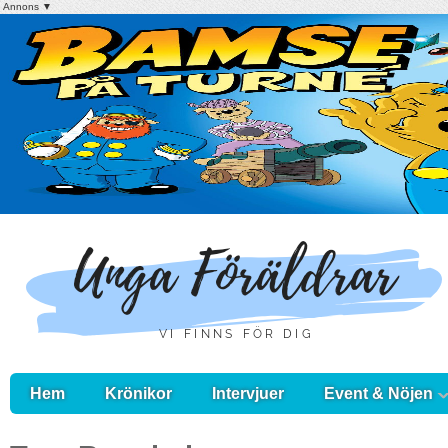
Annons ▼
Hem
Krönikor
Intervjuer
Event & Nöjen