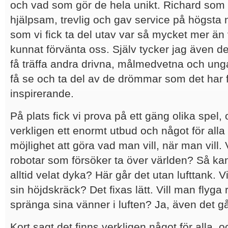
och vad som gör de hela unikt. Richard som g
hjälpsam, trevlig och gav service på högsta 
som vi fick ta del utav var så mycket mer än
kunnat förvänta oss. Själv tycker jag även det 
få träffa andra drivna, målmedvetna och ung
få se och ta del av de drömmar som det har för
inspirerande.
På plats fick vi prova på ett gäng olika spel,
verkligen ett enormt utbud och något för alla
möjlighet att göra vad man vill, när man vill. 
robotar som försöker ta över världen? Så k
alltid velat dyka? Här går det utan lufttank.
sin höjdskräck? Det fixas lätt. Vill man flyg
spränga sina vänner i luften? Ja, även det gå
Kort sagt det finns verkligen något för alla, o