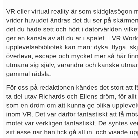
VR eller virtual reality är som skidglasögon
vrider huvudet ändras det du ser på skärmen 
det du hade sett och hört i datorvärlden vilke
ger en känsla av att du är i spelet. I VR Worl
upplevelsebibliotek kan man: dyka, flyga, skj
överleva, escape och mycket mer så här finns
utmana sig själv, varandra och kanske utm
gammal rädsla.
För oss på redaktionen kändes det stort att 
ta del utav Richards och Ellens dröm, för all
som en dröm om att kunna ge olika upplevels
inom VR. Det var därför fantastiskt att få möt
mötet var verkligen fantastiskt. De syntes ver
sitt esse när han fick gå all in, och visade u