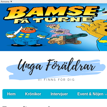
Annons ▼
Hem
Krönikor
Intervjuer
Event & Nöjen