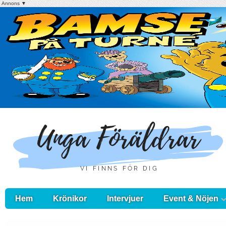
Annons ▼
Hem
Krönikor
Intervjuer
Event & Nöjen