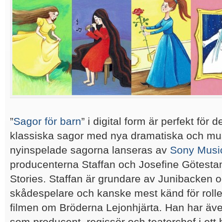
”
Sagor för barn
” i digital form är perfekt för 
klassiska sagor med nya dramatiska och mus
nyinspelade sagorna lanseras av
Sony Musi
producenterna Staffan och Josefine Götesta
Stories. Staffan är grundare av Junibacken o
skådespelare och kanske mest känd för roll
filmen om Bröderna Lejonhjärta. Han har äve
som producent, regissör och teaterchef i ett 