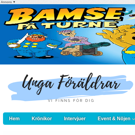
Annons ▼
Hem
Krönikor
Intervjuer
Event & Nöjen