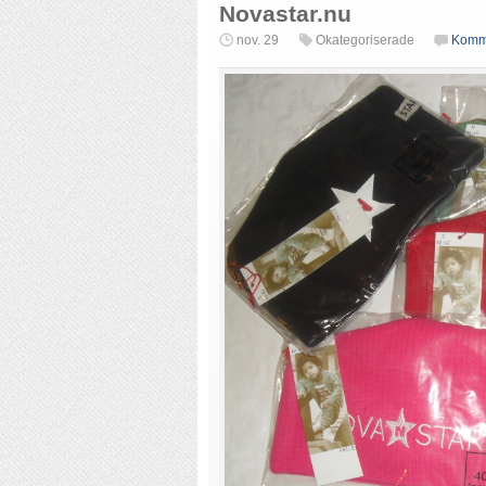
Novastar.nu
nov. 29
Okategoriserade
Komm