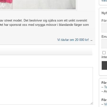
vår
Ny
 av street modet. Det beskriver sig själva som ett unikt svenskt
För
 Det har sponsrat oss med snygga mössor i blandande färger som
Ema
Vi tävlar om 20 000 kr!
→
int
För
–
Ta
– A
För
–
Vi