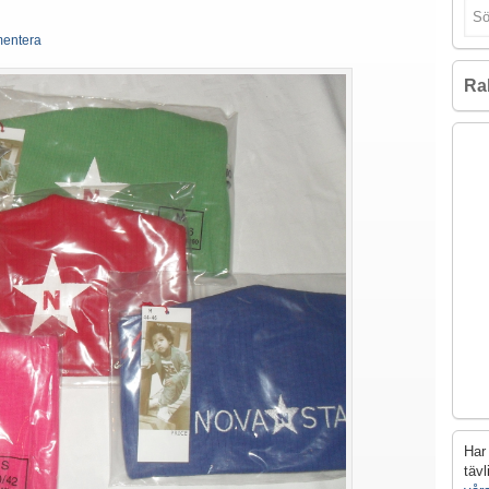
entera
Ra
Har 
täv