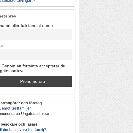
a senaste tävlingar
››
hetsbrev
namn eller fullständigt namn
il
Genom att fortsätta accepterar du
egritetspolicyn
 arrangörer och företag
 emot testfamiljer
nnonsera på Ungaforaldrar.se
 besökare och läsare
ll din familj vara testfamilj?