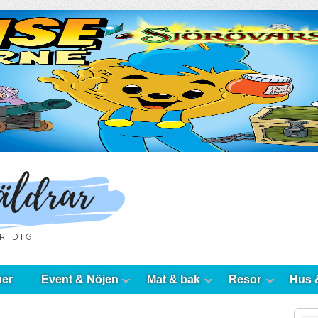
uer
Event & Nöjen
Mat & bak
Resor
Hus 