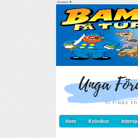
Annons ▼
Hem
Krönikor
Intervj