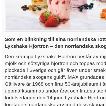
Som en blinkning till sina norrländska röt
Lyxshake Hjortron – den norrländska sko
Den krämiga Lyxshake Hjortron består av m
mjölk och sötsyrliga hjortron och toppas me
plockade i Sverige och går även under sme
norrländska skogens guld”. MAX grundades u
Gällivare år 1968 och firar 50-årsjubileum i 
uppmärksammas under året och firades stor
födelsedagen den 14 juni. Lyxshake Hjortron ä
företagets norrländska arv med dess skogar