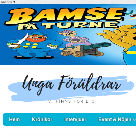
Annons ▼
Hem
Krönikor
Intervjuer
Event & Nöjen