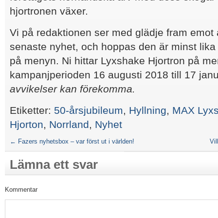
hjortronen växer.
Vi på redaktionen ser med glädje fram emot 
senaste nyhet, och hoppas den är minst lik
på menyn. Ni hittar Lyxshake Hjortron på m
kampanjperioden 16 augusti 2018 till 17 jan
avvikelser kan förekomma.
Etiketter:
50-årsjubileum
,
Hyllning
,
MAX Lyx
Hjorton
,
Norrland
,
Nyhet
←
Fazers nyhetsbox – var först ut i världen!
Vi
Lämna ett svar
Kommentar