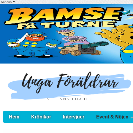
Annons ▼
Hem
Krönikor
Intervjuer
Event & Nöjen