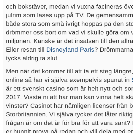
och bokstäver, medan vi vuxna facineras över
julrim som läses upp på TV. De gemensamma 
både stora som små ivrigt hoppas på den st
drömmer oss bort om vad vi skulle göra om 
miljonen. Kanske är det insatsen till den allr
Eller resan till
Disneyland Paris
? Drömmarna 
tycks aldrig ta slut.
Men när det kommer till att ta ett steg längr
online så har vi själva exempelvis spanat in
är ett svenskt casino som är helt nytt och 
2017. Visste ni att här man kan vinna helt ska
vinster? Casinot har nämligen licenser från 
Storbritannien. Vi själva tycker det låter rik
frågan är om det är för bra för att vara san
er hunnit prova på redan och vill dela med er