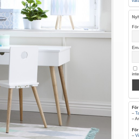
vår
Ny
För
Ema
int
För
–
Ta
– A
För
–
Vi