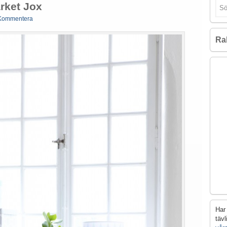
rket Jox
Kommentera
Ra
Har 
täv