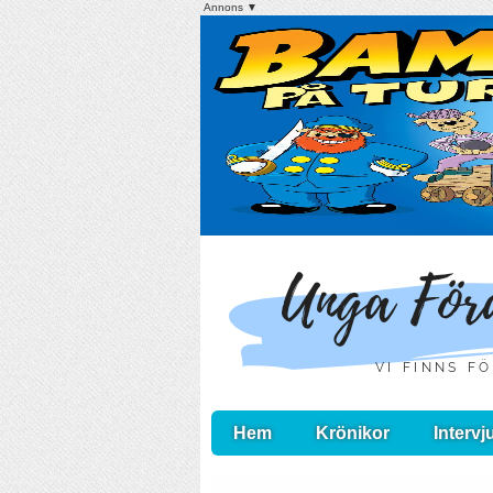
Annons ▼
Hem
Krönikor
Intervj