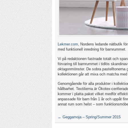
Lekmer.com
, Nordens ledande nätbutik för 
med funktionell inredning för barnrummet.
Vi på redaktionen fastnade totalt och spana
förvaring till barnrummet i tidlös skandina
oktagonmönster. De sobra pastelltonerna g
kollektionen går att mixa och matcha med
Genomgående för alla produkter i kollektio
hållbarhet. Textilierna är Ökotex-cerifierad
kommer i platta paket vilket medför effekt
anpassade för barn från 1 år och uppåt finn
annat rum som helst – som funktionsmöbel
←
Geggamoja – Spring/Summer 2015