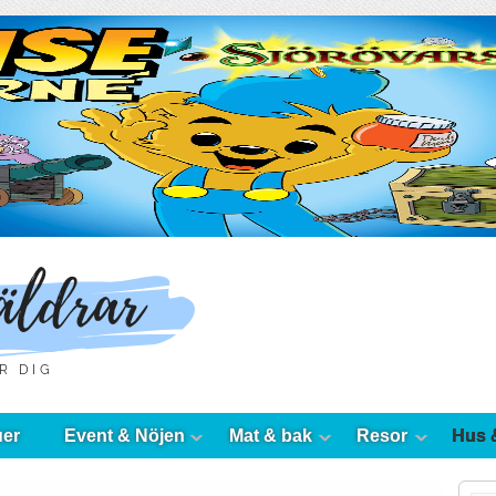
uer
Event & Nöjen
Mat & bak
Resor
Hus 