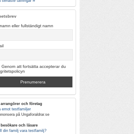
a senaste tävlingar
››
hetsbrev
namn eller fullständigt namn
il
Genom att fortsätta accepterar du
egritetspolicyn
 arrangörer och företag
 emot testfamiljer
nnonsera på Ungaforaldrar.se
 besökare och läsare
ll din familj vara testfamilj?