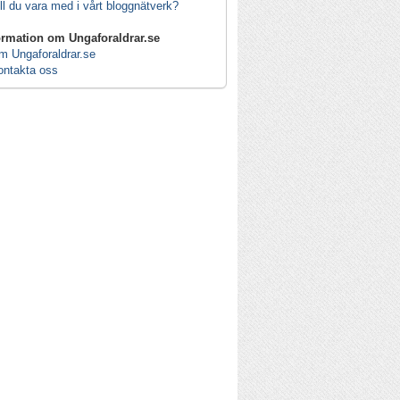
ll du vara med i vårt bloggnätverk?
ormation om Ungaforaldrar.se
m Ungaforaldrar.se
ontakta oss