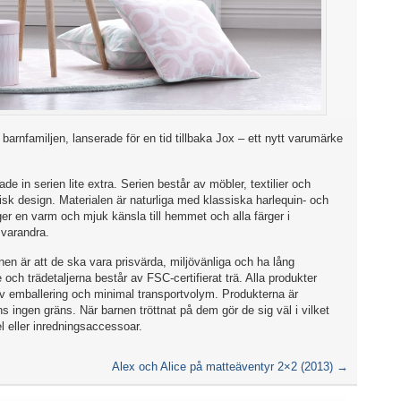
barnfamiljen, lanserade för en tid tillbaka Jox – ett nytt varumärke
de in serien lite extra. Serien består av möbler, textilier och
visk design. Materialen är naturliga med klassiska harlequin- och
er en varm och mjuk känsla till hemmet och alla färger i
 varandra.
nen är att de ska vara prisvärda, miljövänliga och ha lång
e och trädetaljerna består av FSC-certifierat trä. Alla produkter
iv emballering och minimal transportvolym. Produkterna är
s ingen gräns. När barnen tröttnat på dem gör de sig väl i vilket
 eller inredningsaccessoar.
Alex och Alice på matteäventyr 2×2 (2013)
→