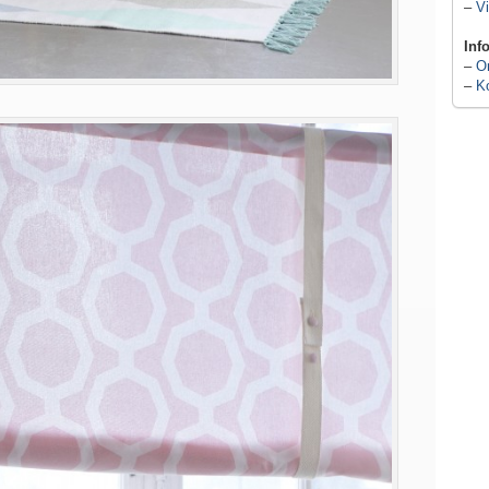
–
Vi
Inf
–
O
–
K