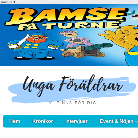
Annons ▼
Hem
Krönikor
Intervjuer
Event & Nöjen