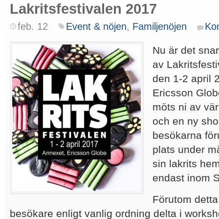
Lakritsfestivalen 2017
feb. 12
Event & nöjen
,
Familjenöjen
Ko
Nu är det snar
av Lakritsfes
den 1-2 april
Ericsson Globe
möts ni av vär
och en ny sho
besökarna för
plats under m
sin lakrits he
endast inom 
Förutom detta
besökare enligt vanlig ordning delta i worksh