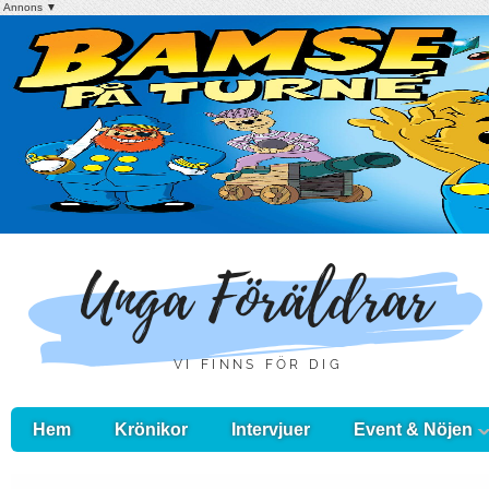
Annons ▼
Hem
Krönikor
Intervjuer
Event & Nöjen