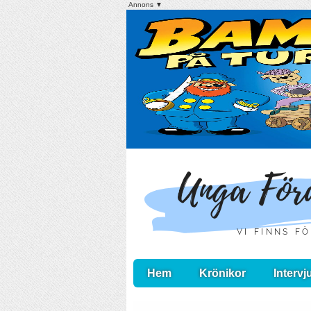
Annons ▼
Hem
Krönikor
Intervj