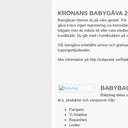
KRONANS BABYGÅVA 2
Barngåvan hämtar du på våra apotek. För a
gåva krävs ingen registrering via hemsid
tidigare men du måste bli eller vara medle
kundklubb. Du går med i kundklubben på n
Vår barngåva innehåller prover och gratis
kupongerbjudanden.
Mer information på http://kdapotek.se/Ra
BABYBA
Babybag delas u
bl.a. produkter och varuprover från:
Pampers
Vi föräldrar
Bepanthen
Lindex