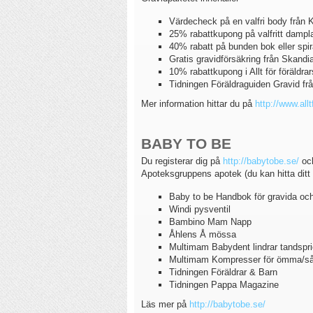
Värdecheck på en valfri body från 
25% rabattkupong på valfritt damp
40% rabatt på bunden bok eller spi
Gratis gravidförsäkring från Skandia
10% rabattkupong i Allt för föräldr
Tidningen Föräldraguiden Gravid från 
Mer information hittar du på
http://www.allt
BABY TO BE
Du registerar dig på
http://babytobe.se/
och
Apoteksgruppens apotek (du kan hitta dit
Baby to be Handbok för gravida och
Windi pysventil
Bambino Mam Napp
Åhlens Å mössa
Multimam Babydent lindrar tandspr
Multimam Kompresser för ömma/sår
Tidningen Föräldrar & Barn
Tidningen Pappa Magazine
Läs mer på
http://babytobe.se/