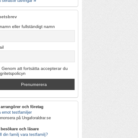
a senaste tävlingar
››
hetsbrev
namn eller fullständigt namn
il
Genom att fortsätta accepterar du
egritetspolicyn
 arrangörer och företag
 emot testfamiljer
nnonsera på Ungaforaldrar.se
 besökare och läsare
ll din familj vara testfamilj?