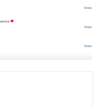
Svara
rn mamma
Svara
Svara