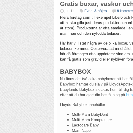
Gratis boxar, väskor och
jul. 11
Event & nöjen
8 kommen
Flera företag som till exempel Libero och 
att ni ska gilla just deras produkter och e
är stora). Produkterna är ofta samlade i en
mamman och den nyfödda bebisen.
Här har vi listat några av de olika boxar,
bebisen kommer. Observera att innehållet i
här då företagen ofta uppdaterar sina erb
kan få gratis som gravid eller nybliven fö
BABYBOX
Nu finns det två olika babyboxar att bestäl
Babybox hämtar du själv på LloydsApotek
Babylands Babybox skickas hem till dig fra
efter att du har gjort din beställning på
htt
Lloyds Babybox innehåller
Multi-Mam BabyDent
Multi-Mam Kompresser
Lactocare Baby
Mam Napp