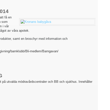
014
tt få en
an som
m i vår
ågot av våra apotek.
produkter, samt en broschyr med information och
dgivning/barnklubb/Bli-medlem/Barngavan/
G
t på utvalda mödravårdscentraler och BB och sjukhus. Innehåller