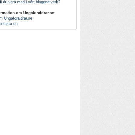
ll du vara med i vårt bloggnätverk?
ormation om Ungaforaldrar.se
m Ungaforaldrar.se
ontakta oss