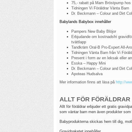
75,- rabatt på Mam Bröstpump hos
Tidningen Vi Föräldrar Vänta Barn
Dr. Beckmann – Colour and Dirt Col
Babylands Babybox innehåller
Pampers New Baby Blöjor
Erbjudande om kostnadsfri gravidf
tvättlapp
Tandkräm Oral-B Pro-Expert All-Aro
Tidningen Vänta Barn från Vi Föräld
Present i form av en leksak eller a
Esska – Happy Mini
Dr. Beckmann – Colour and Dirt Col
Apoteas Hudsalva
Mer information finns att läsa på
http://w
ALLT FÖR FÖRÄLDRAR
Allt för föräldrar erbjuder ett gratis grav
som väntar barn men även produkter som är
Babyprodukterna skickas hem till dig, motkr
Gravidpaketet innehåller