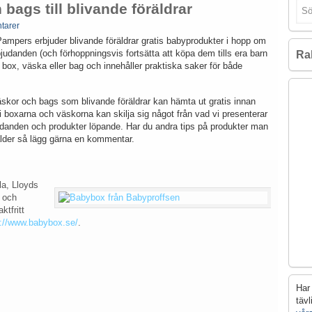
 bags till blivande föräldrar
tarer
Pampers erbjuder blivande föräldrar gratis babyprodukter i hopp om
rbjudanden (och förhoppningsvis fortsätta att köpa dem tills era barn
Ra
 box, väska eller bag och innehåller praktiska saker för både
 väskor och bags som blivande föräldrar kan hämta ut gratis innan
 boxarna och väskorna kan skilja sig något från vad vi presenterar
judanden och produkter löpande. Har du andra tips på produkter man
rälder så lägg gärna en kommentar.
la, Lloyds
 och
ktfritt
p://www.babybox.se/
.
Har 
täv