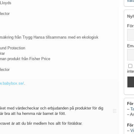
vår
 Lloyds
lector
Ny
För
örsäkring från Trygg Hansa tillsammans med en ekologisk
Ema
und Protection
rar
nnan produkt från Fisher Price
lector
int
ww.babybox.se/
.
För
idpaket med värdecheckar och erbjudanden på produkter för dig
–
Ta
 bra att ha hemma när barnet är fött.
– A
avet är att du blir medlem hos allt för föräldrar.
För
–
Vi