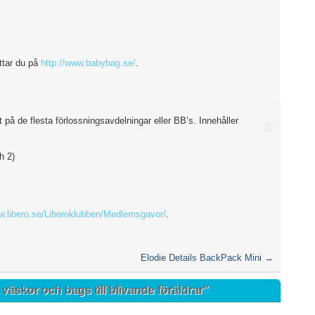
ttar du på
http://www.babybag.se/
.
å de flesta förlossningsavdelningar eller BB’s. Innehåller
h 2)
ww.libero.se/Liberoklubben/Medlemsgavor/
.
Elodie Details BackPack Mini
→
 väskor och bags till blivande föräldrar
”