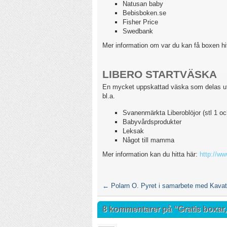
Natusan baby
Bebisboken.se
Fisher Price
Swedbank
Mer information om var du kan få boxen hi
LIBERO STARTVÄSKA
En mycket uppskattad väska som delas ut p
bl.a.
Svanenmärkta Liberoblöjor (stl 1 oc
Babyvårdsprodukter
Leksak
Något till mamma
Mer information kan du hitta här:
http://w
←
Polarn O. Pyret i samarbete med Kavat
8 kommentarer på “
Gratis boxar,