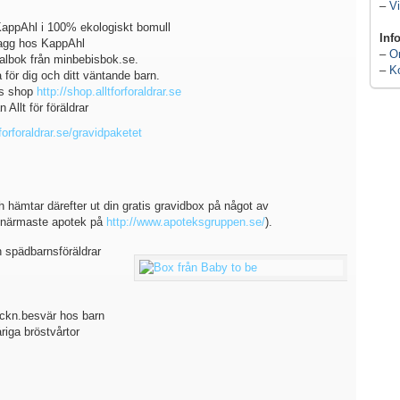
–
Vi
KappAhl i 100% ekologiskt bomull
Inf
lagg hos KappAhl
–
O
ralbok från minbebisbok.se.
–
K
 för dig och ditt väntande barn.
ars shop
http://shop.alltforforaldrar.se
Allt för föräldrar
forforaldrar.se/gravidpaketet
 hämtar därefter ut din gratis gravidbox på något av
t närmaste apotek på
http://www.apoteksgruppen.se/
).
 spädbarnsföräldrar
ickn.besvär hos barn
iga bröstvårtor