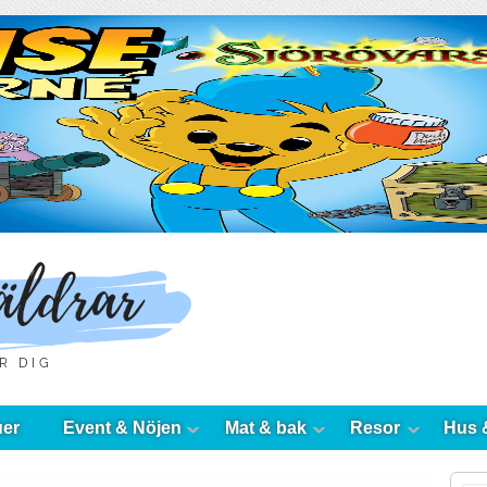
uer
Event & Nöjen
Mat & bak
Resor
Hus 