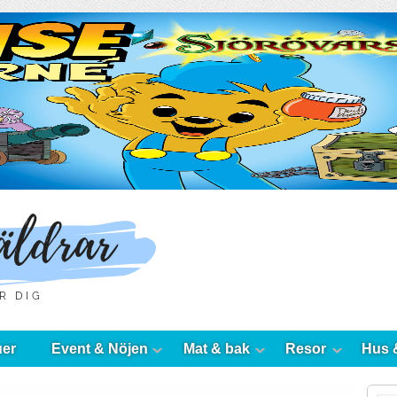
uer
Event & Nöjen
Mat & bak
Resor
Hus 