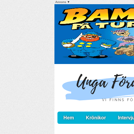
Annons ▼
Hem
Krönikor
Intervj