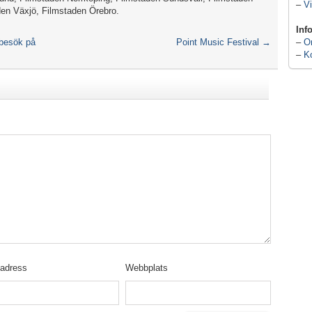
–
Vi
en Växjö, Filmstaden Örebro.
Inf
 besök på
Point Music Festival
→
–
O
–
K
tadress
Webbplats