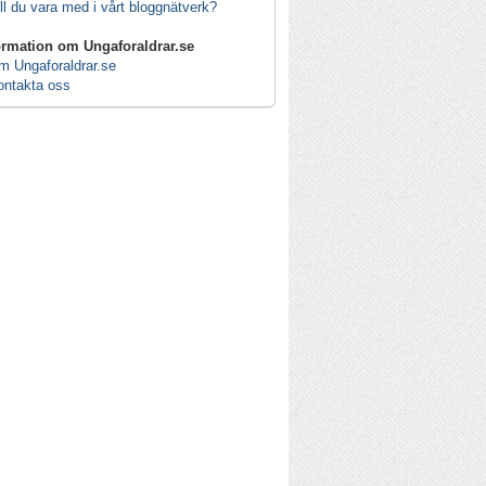
ll du vara med i vårt bloggnätverk?
ormation om Ungaforaldrar.se
m Ungaforaldrar.se
ontakta oss