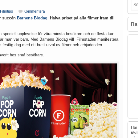
Filmtips
Kommentera
ör succén
Barnens Biodag
. Halva priset på alla filmer fram till
Ra
en speciell upplevelse för våra minsta besökare och de flesta kan
ån när man var barn. Med Barnens Biodag vill Filmstaden manifestera
 festlig dag med ett brett urval av filmer och erbjudanden.
avorit hos små besökare.
Har 
täv