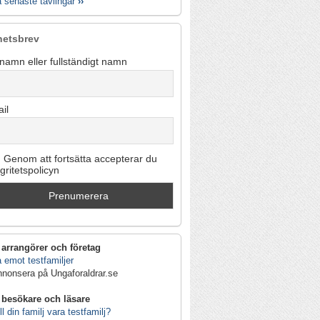
a senaste tävlingar
››
hetsbrev
namn eller fullständigt namn
il
Genom att fortsätta accepterar du
egritetspolicyn
 arrangörer och företag
 emot testfamiljer
nnonsera på Ungaforaldrar.se
 besökare och läsare
ll din familj vara testfamilj?