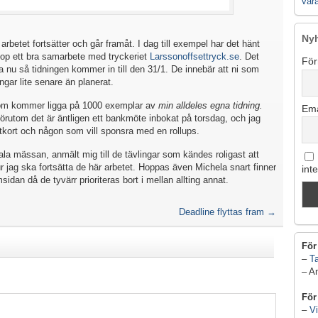
vår
Ny
arbetet fortsätter och går framåt. I dag till exempel har det hänt
ihop ett bra samarbete med tryckeriet
Larssonoffsettryck.se
. Det
För
a nu så tidningen kommer in till den 31/1. De innebär att ni som
ngar lite senare än planerat.
 som kommer ligga på 1000 exemplar av
min alldeles egna tidning.
Ema
 Förutom det är äntligen ett bankmöte inbokat på torsdag, och jag
itkort och någon som vill sponsra med en rollups.
ala mässan, anmält mig till de tävlingar som kändes roligast att
r jag ska fortsätta de här arbetet. Hoppas även Michela snart finner
int
emsidan då de tyvärr prioriteras bort i mellan allting annat.
Deadline flyttas fram
→
För
–
Ta
– A
För
–
Vi