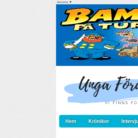
Annons ▼
Hem
Krönikor
Intervj