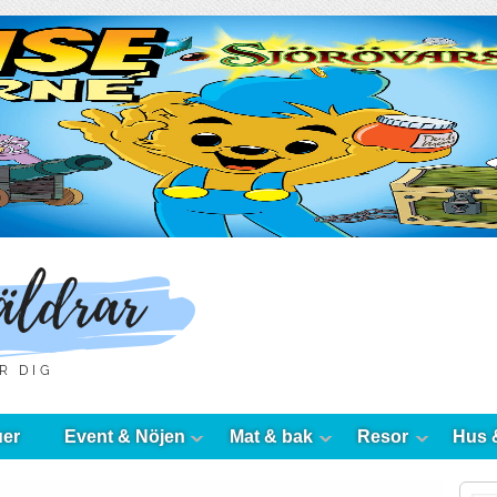
uer
Event & Nöjen
Mat & bak
Resor
Hus 