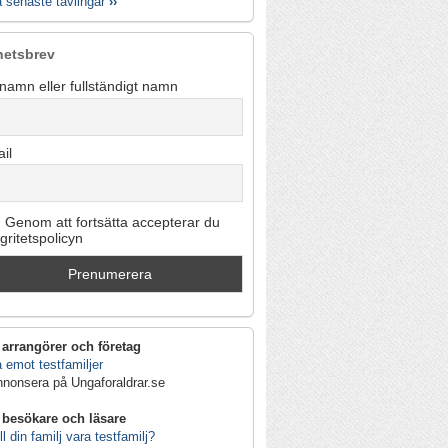
a senaste tävlingar
››
hetsbrev
namn eller fullständigt namn
il
Genom att fortsätta accepterar du
egritetspolicyn
 arrangörer och företag
 emot testfamiljer
nnonsera på Ungaforaldrar.se
 besökare och läsare
ll din familj vara testfamilj?