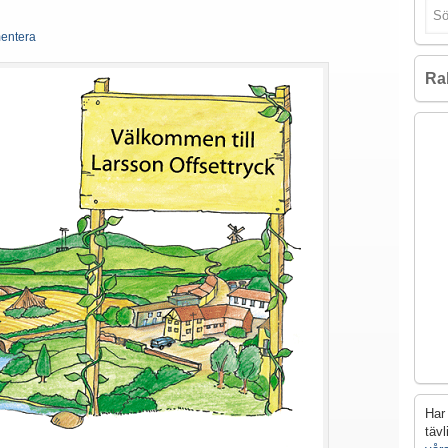
entera
Ra
Har 
täv