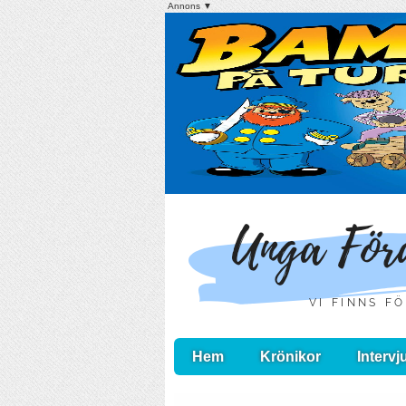
Annons ▼
Hem
Krönikor
Intervj