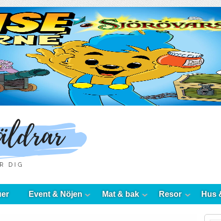
uer
Event & Nöjen
Mat & bak
Resor
Hus 