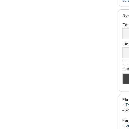
vår
Ny
För
Ema
int
För
–
Ta
– A
För
–
Vi