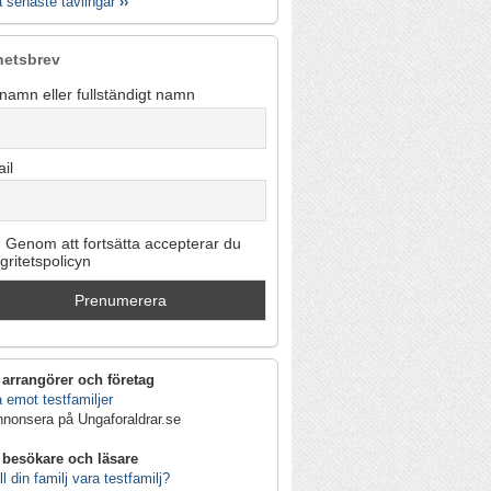
a senaste tävlingar
››
hetsbrev
namn eller fullständigt namn
il
Genom att fortsätta accepterar du
egritetspolicyn
 arrangörer och företag
 emot testfamiljer
nnonsera på Ungaforaldrar.se
 besökare och läsare
ll din familj vara testfamilj?